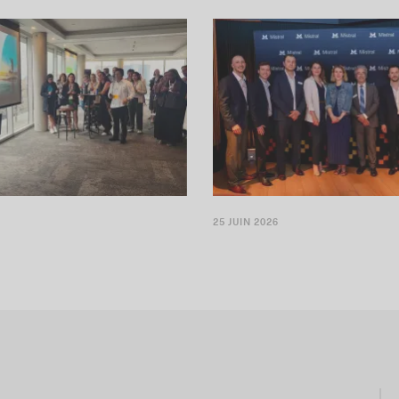
ntréal pour y implanter une
C’est officiel : Mistral AI ouvrira 
 à CLARIFI
Montréal
25 JUIN 2026