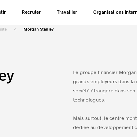
Événements
Publications
Partenaires
Réseau
tir
Recruter
Travailler
Organisations inter
site
Morgan Stanley
ey
Le groupe financier Morgan 
grands employeurs dans la m
société étrangère dans son 
technologues.