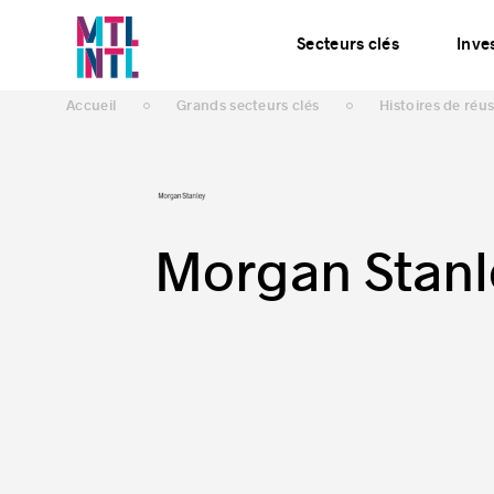
Services
Actualités
Secteurs clés
Inves
Accueil
Grands secteurs clés
Histoires de réus
Morgan Stanl