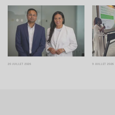
Davendra Dabasia a confirmé une expansion
RRI choisit Mo
des activités de l’entreprise
équipe dédiée
20 JUILLET 2026
9 JUILLET 2026