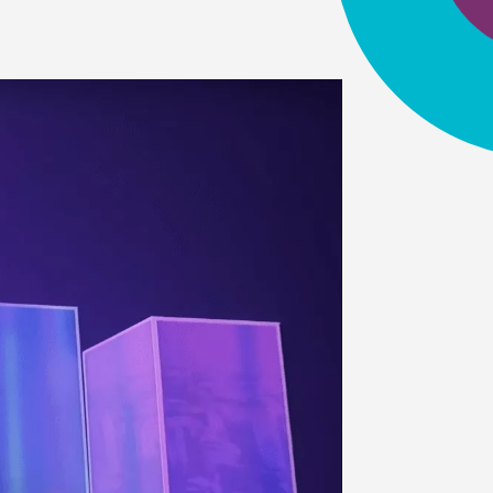
réalais constitue l’unique filiale purement
s technologies de la multinationale.