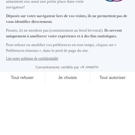
Nous joindre
+1 514 987-8191
Lundi au vendredi de 8h30 à 17h.
Écrivez-nous
S'abonner à notre infolettre
Carrières
À propos de nous
Centre des médias
Adresse courriel copiée dans le presse-papier
08
h
56
à Montréal