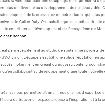
s dans la ville pour bâtir une équipe qui nous permettra d’él
ore plus de diversité au développement de nos jeux vidéo. C
haine étape clé de la croissance de notre studio, qui nous p
univers de Call of Duty. On souhaite que ce studio attire de
plus de contribuer au développement de l’écosystème de Mont
.
dio chez Beenox
tréal permet également au studio de soutenir ses projets 
ty d’Activision. L’équipe s’est bâti une solide réputation en a
e à succès, notamment en créant du nouveau contenu pour cha
nsi qu’en collaborant au développement d’une toute nouvelle
réal va nous permettre d’enrichir nos champs d’expertise et 
ité sera de trouver un espace propice à l’inspiration et à la 