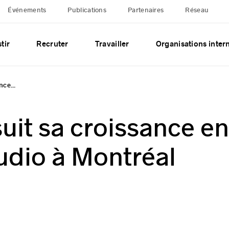
Événements
Publications
Partenaires
Réseau
tir
Recruter
Travailler
Organisations inter
ce...
it sa croissance en
udio à Montréal