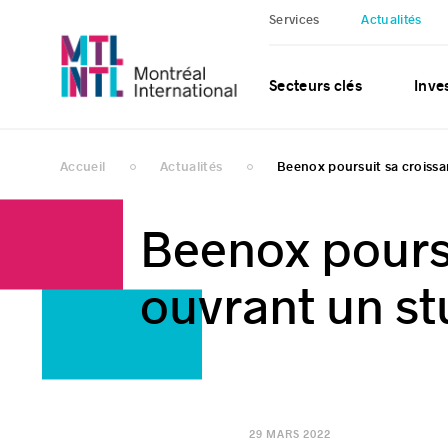
Services
Actualités
Secteurs clés
Inves
Accueil
Actualités
Beenox poursuit sa croissan
Beenox poursu
ouvrant un st
29 MARS 2022