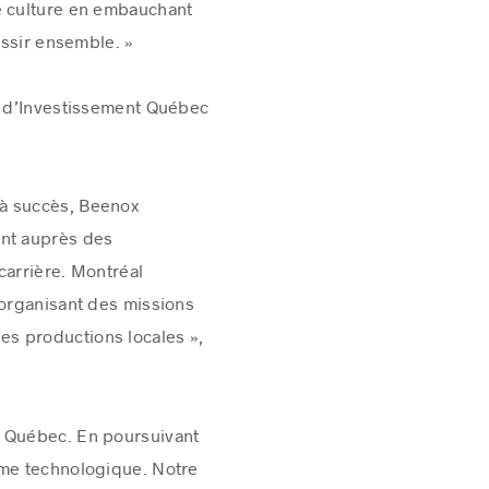
e culture en embauchant
ussir ensemble. »
et d’Investissement Québec
 à succès, Beenox
ant auprès des
 carrière. Montréal
 organisant des missions
des productions locales »,
u Québec. En poursuivant
ème technologique. Notre