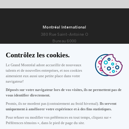
Montréal International
380 Rue Saint-Antoine O
Bureau 6000
Montréal, Québec H2Y 3X7
Nous joindre
+1 514 987-8191
Lundi au vendredi de 8h30 à 17h.
Écrivez-nous
S'abonner à notre infolettre