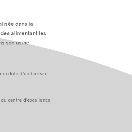
alisée dans la
uides alimentant les
ns son usine
 sera doté d’un bureau
du centre d’excellence.