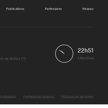
Publications
Partenaires
Réseau
22
h
51
1
à Montréal
di de 8h30 à 17h.
’utilisation
Préférences témoins
Politique de vie privée