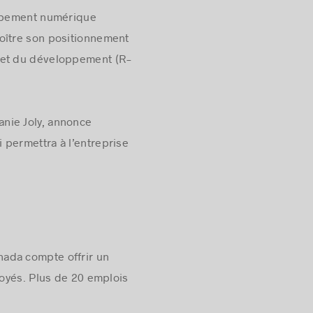
quipement numérique
roître son positionnement
 et du développement (R-
lanie
Joly
, annonce
 permettra à l’entreprise
nada compte offrir un
loyés. Plus de 20 emplois