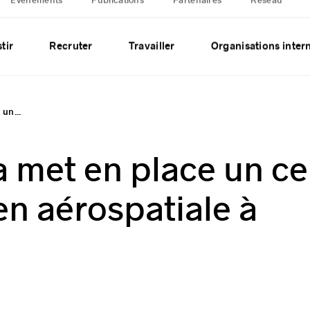
Événements
Publications
Partenaires
Réseau
tir
Recruter
Travailler
Organisations inter
un...
 met en place un ce
en aérospatiale à