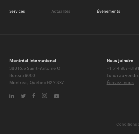
Services
Actualités
Événements
Montréal International
Nous joindre
380 Rue Saint-Antoine O
+1 514 987-819
Bureau 6000
Lundi au vendre
Montréal, Québec H2Y 3X7
Écrivez-nous
Conditions d