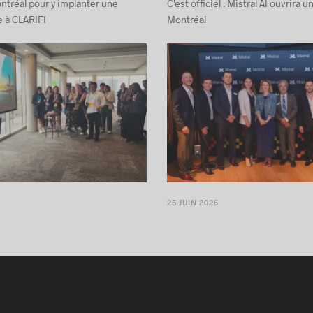
ntréal pour y implanter une
C’est officiel : Mistral AI ouvrira 
 à CLARIFI
Montréal
25 JUIN 2026