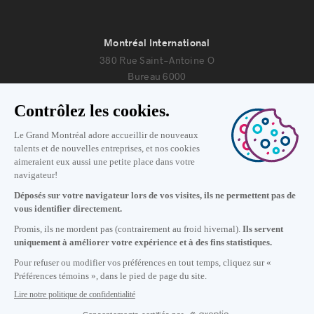
Montréal International
380 Rue Saint-Antoine O
Bureau 6000
Montréal, Québec H2Y 3X7
Nous joindre
+1 514 987-8191
Lundi au vendredi de 8h30 à 17h.
Écrivez-nous
S'abonner à notre infolettre
Carrières