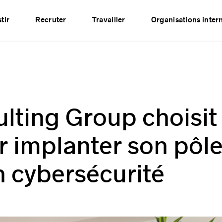
Événements
Publications
Partenaires
Réseau
tir
Recruter
Travailler
Organisations inter
.
lting Group choisit
 implanter son pôl
n cybersécurité