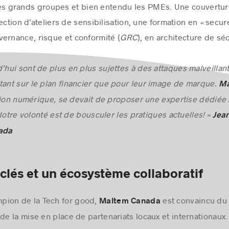
, les grands groupes et bien entendu les PMEs. Une couvertu
ection d’ateliers de sensibilisation, une formation en « secu
rnance, risque et conformité (
GRC
), en architecture de s
d’hui sont de plus en plus sujettes à des attaques malveilla
tant sur le plan financier que pour leur image de marque.
Ma
tion numérique, se devait de proposer une expertise dédiée à 
Notre volonté est de bousculer les pratiques actuelles! »
Jea
ada
clés et un écosystème collaboratif
pion de la Tech for good,
est convaincu du
Maltem Canada
 la mise en place de partenariats locaux et internationaux.