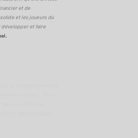
ada, afin qu’elle ait tous
inancier et de
olide et les joueurs du
 développer et faire
al.
son. Le groupe couvre un
toire de données, centre
, avec un chiffre de
affiche une croissance
e des problématiques de