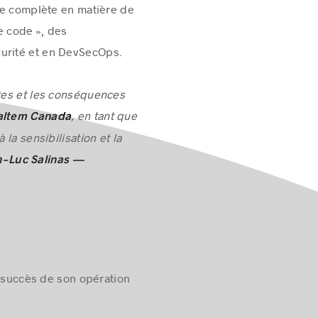
re complète en matière de
re code », des
écurité et en DevSecOps.
ntes et les conséquences
, en tant que
ltem Canada
la sensibilisation et la
n-Luc Salinas —
 succès de son opération