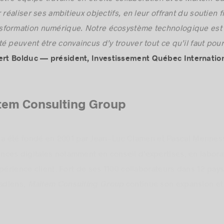
otre équipe travaille en étroite collaboration avec Maltem Can
 réaliser ses ambitieux objectifs, en leur offrant du soutien f
formation numérique. Notre écosystème technologique est s
é peuvent être convaincus d’y trouver tout ce qu’il faut pour
rt Bolduc — président, Investissement Québec Internation
tem Consulting Group
a été fondé en 2001 par Jean-Luc Clamen et Pascal Mennes
ces digitales notamment en conseil d’expertises, en labora
périence client. Fort de ses 1100 collaborateurs dans 12 pays
nadiens,
Maltem Consulting Group
continue son expansion et 
ncu que le digital est un accélérateur d’évolution au centr