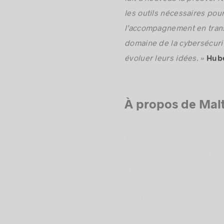
fait à nouveau la preuve. N
les outils nécessaires pour
l’accompagnement en trans
domaine de la cybersécurit
évoluer leurs idées. »
Hube
À propos de Mal
Maltem Consulting Group
large domaine de compéten
d’excellence Agile et en ex
150 millions de dollars ca
positive.
est convai
Maltem Canada