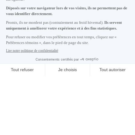
+1 514 987-8191
Lundi au vendredi de 8h30 à 17h.
Écrivez-nous
S'abonner à notre infolettre
Carrières
À propos de nous
Centre des médias
Adresse courriel copiée dans le presse-papier
17
h
40
à Montréal
© 2026 Montréal International. Tous droits réservés