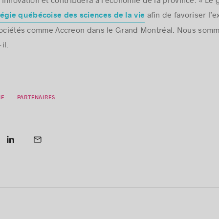
’innovation et contribuera à l’économie de la province. « 
afin de favoriser l’
tégie québécoise des sciences de la vie
 sociétés comme Accreon dans le Grand Montréal. Nous somm
il.
IE
PARTENAIRES