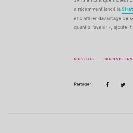
SVTS en tant que moteur d
a récemment lancé la
Stra
et d’attirer davantage de
quant à l’avenir », ajoute-t-
NOUVELLES
SCIENCES DE LA V
Partager