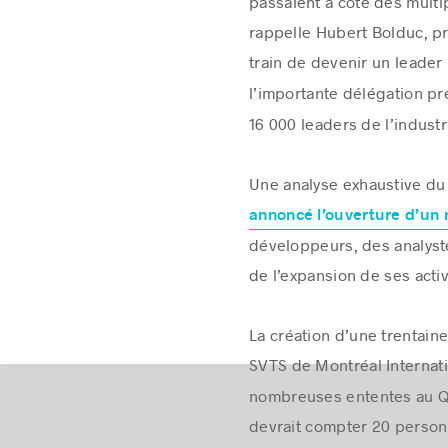
passaient à côté des multi
rappelle Hubert Bolduc, pr
train de devenir un leade
l’importante délégation p
16 000 leaders de l’indust
Une analyse exhaustive du
annoncé l’ouverture d’un
développeurs, des analyste
de l’expansion de ses activ
La création d’une trentaine
SVTS de Montréal Internatio
nombreuses ententes au Qu
devrait compter 20 person