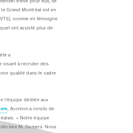
tentiel élevé pour eux, se
, le Grand Montréal est en
VTS), comme en témoigne
quel ont assisté plus de
été a
 visant à recruter des
ance qualité dans le cadre
 de l’équipe dédiée aux
, Accreon a conclu de
.com
éalais. « Notre équipe
, déclare M. Demers. Nous