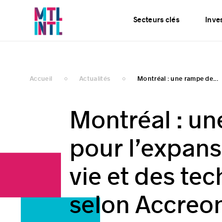
Services
Actualités
Secteurs clés
Inves
Accueil
Actualités
Montréal : une rampe de...
Montréal : u
pour l’expans
vie et des tec
selon Accreo