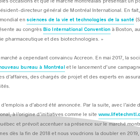
ples occasions et que le marché montréalais présentait un po
ésident-directeur général de Montréal International. En fait
r mondial en
(S
sciences de la vie et technologies de la santé
résente au congrès
à Boston, au
Bio International Convention
rie pharmaceutique et des biotechnologies. »
 marché a cependant convaincu Accreon. En mai 2017, la soci
et le lancement d’une campagne
 nouveau bureau à Montréal
s d’affaires, des chargés de projet et des experts en assur
ités.
 d’emplois a d’abord été annoncée. Par la suite, avec l’aide
nal, à l’origine d’initiatives comme le site
www.lifetechmtl
ébec et prévoit accentuer sa présence sur le marché montr
nes dès la fin de 2018 et nous voudrions la doubler en 2019