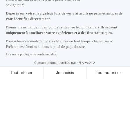
Nous joindre
+1 514 987-8191
Lundi au vendredi de 8h30 à 17h.
Écrivez-nous
S'abonner à notre infolettre
Carrières
À propos de nous
Centre des médias
Adresse courriel copiée dans le presse-papier
01
h
04
à Montréal