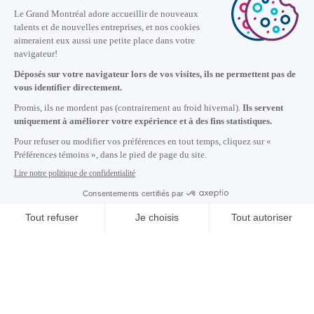
Nous joindre
+1 514 987-8191
Lundi au vendredi de 8h30 à 17h.
Écrivez-nous
S'abonner à notre infolettre
Carrières
À propos de nous
Centre des médias
Adresse courriel copiée dans le presse-papier
09
h
28
à Montréal