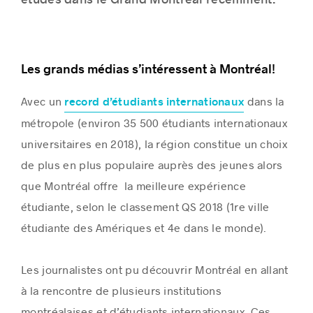
études dans le Grand Montréal récemment.
Les grands médias s’intéressent à Montréal!
Histoires de réussite
Avec un
dans la
record d’étudiants internationaux
métropole (environ 35 500 étudiants internationaux
universitaires en 2018), la région constitue un choix
de plus en plus populaire auprès des jeunes alors
que Montréal offre la meilleure expérience
étudiante, selon le classement QS 2018 (1re ville
étudiante des Amériques et 4e dans le monde).
Les journalistes ont pu découvrir Montréal en allant
à la rencontre de plusieurs institutions
montréalaises et d’étudiants internationaux. Ces