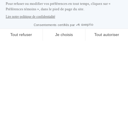
S'abonner à notre infolettre
Carrières
À propos de nous
Centre des médias
Adresse courriel copiée dans le presse-papier
19
h
23
à Montréal
© 2026 Montréal International. Tous droits réservés
Conditions d’utilisation
Préférences témoins
Politique de vie privée