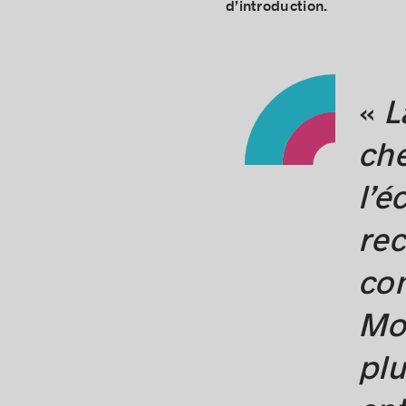
d’introduction.
«
L
che
l’é
rec
con
Mon
plu