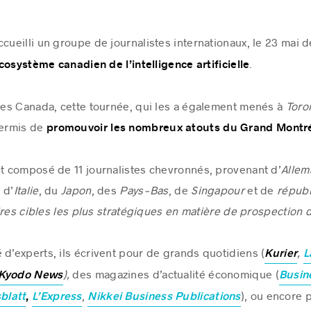
ccueilli un groupe de journalistes internationaux, le 23 mai d
.
cosystème canadien de l’intelligence artificielle
ales Canada, cette tournée, qui les a également menés à
Toro
permis de
promouvoir les nombreux atouts du Grand Montré
it composé de 11 journalistes chevronnés, provenant d’
Alle
, d’
Italie
, du
Japon
, des
Pays-Bas
, de
Singapour
et de
républ
oires cibles les plus stratégiques en matière de prospection 
 d’experts, ils écrivent pour de grands quotidiens (
,
Kurier
L
),
des magazines d’actualité économique (
Kyodo
News
Busin
,
), ou encore 
blatt
,
L’Express
Nikkei Business Publications