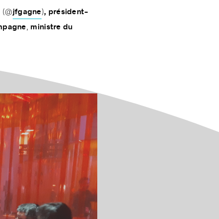
 de l’Institut des
(@
)
é
jfgagne
, président-
,
ampagne
ministre du