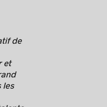
tif de
 et
rand
 les