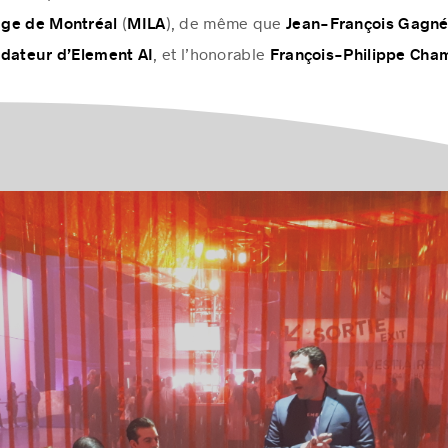
rche opérationnelle de l’
et
Université de Montréal
directeur
(
), de même que
age de Montréal
MILA
Jean-François Gagn
, et l’honorable
ndateur d’Element AI
François-Philippe Ch