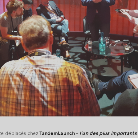
ite déplacés chez
–
TandemLaunch
l’un des plus importants