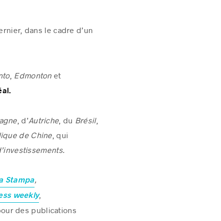
ernier, dans le cadre d’un
nto
,
Edmonton
et
al.
magne
, d’
Autriche
, du
Brésil
,
ique de Chine
, qui
d’investissements.
,
a Stampa
,
ess weekly
pour des publications