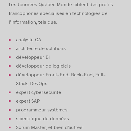
Les Journées Québec Monde ciblent des profils
francophones spécialisés en technologies de
l’information, tels que:
a
nalyste QA
a
rchitecte de solutions
d
éveloppeur BI
d
éveloppeur de logiciels
d
éveloppeur Front-End, Back-End, Full-
Stack,
DevOps
e
xpert cybersécurité
e
xpert SAP
p
rogrammeur systèmes
s
cientifique de données
Scrum Master, e
t bien d’autres!