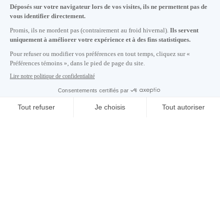
Lundi au vendredi de 8h30 à 17h.
Écrivez-nous
S'abonner à notre infolettre
Carrières
À propos de nous
Centre des médias
Adresse courriel copiée dans le presse-papier
15
h
41
à Montréal
© 2026 Montréal International. Tous droits réservés